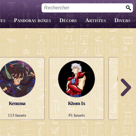
tes
Pandoras boxes
Décors
Artistes
Divers
Boîtes customs
Fanfics
Jaquettes
Kenuma
Khom Ix
Koba
113
fanarts
81
fanarts
14
f