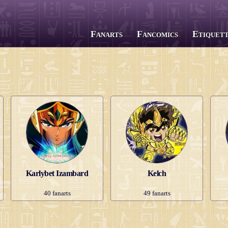
Fanarts
Fancomics
Etiquet
Toutes les séries
Saint Seiya
The Lost Canvas
Next Dimension
Saint Seiya Oméga
Episode G
Soul of Gold
Karlybet Izambard
Kelch
Saintia Shô
40
fanarts
49
fanarts
Legend of Sanctuary
Gigantomachia