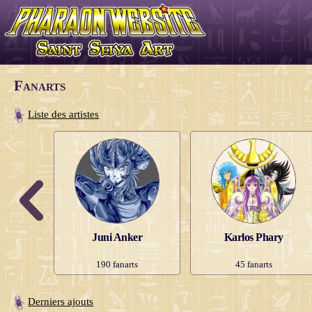
Fanarts
Liste des artistes
Brito
Juni Anker
Karlos Phary
s
190
fanarts
45
fanarts
Derniers ajouts