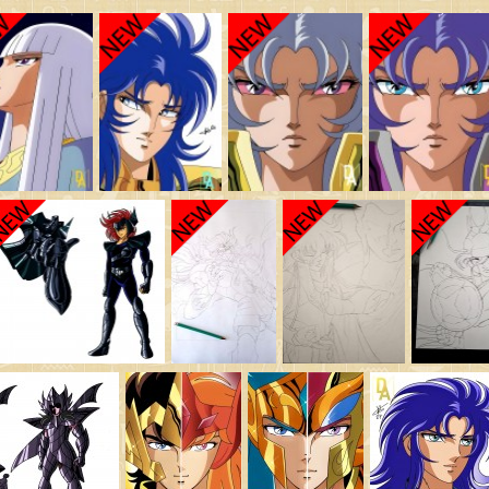
Saint Seiya Origin
Fanfics
Zeus & Chaos Chapters
Dark Wing
Autres animés